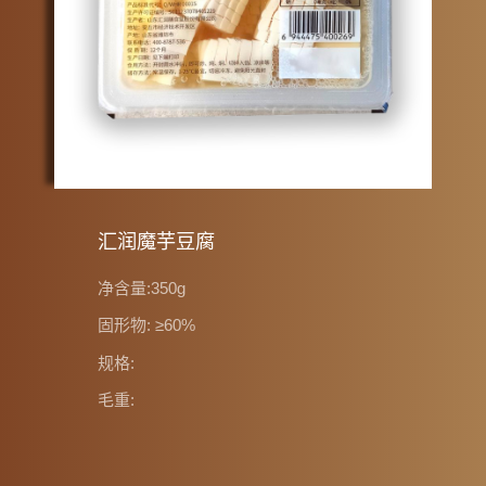
汇润魔芋豆腐
净含量:350g
固形物: ≥60%
规格:
毛重: